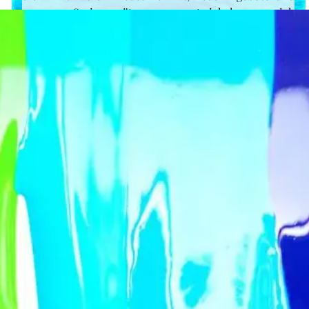
aus Serienansätzen entwickeln sich
Zeichentrickfilme, deren Wachstum durch die
steigenden verfilmten MInuten präsentiert wird. Eric
Pardey ist als Sprecher neu dazu gekommen und wirkt
in der Tontechnik mit -Herzlich willkommen Eric!
Danke für dein Engagement! Logbücher erscheinen
jetzt sporadisch und Besucher können jetzt
kommentieren.