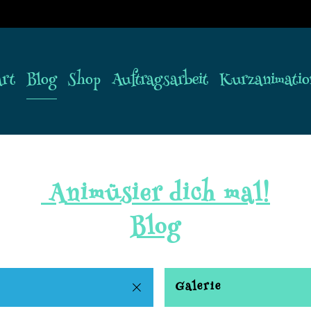
art
Blog
Shop
Auftragsarbeit
Kurzanimatio
Animüsier dich mal!
Blog
Galerie