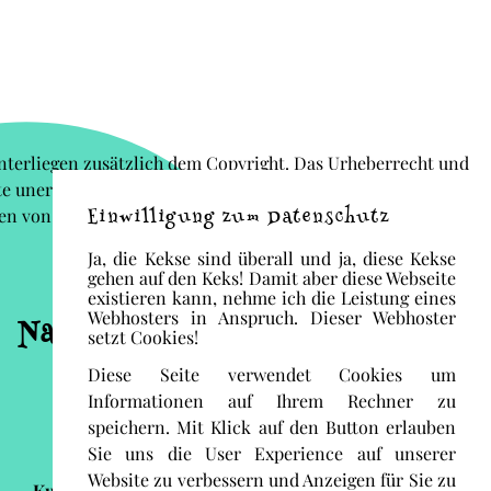
 unterliegen zusätzlich dem Copyright. Das Urheberrecht und
lte unerlaubt auf die eigene Homepage kopiert) macht sich
Einwilligung zum Datenschutz
pien von Inhalten werden im Internet ohne großen Aufwand
Ja, die Kekse sind überall und ja, diese Kekse
gehen auf den Keks! Damit aber diese Webseite
existieren kann, nehme ich die Leistung eines
Webhosters in Anspruch. Dieser Webhoster
Navigation
setzt Cookies!
Diese Seite verwendet Cookies um
Start
Informationen auf Ihrem Rechner zu
Blog
speichern. Mit Klick auf den Button erlauben
Shop
Sie uns die User Experience auf unserer
Auftragsarbeit
Website zu verbessern und Anzeigen für Sie zu
Kurzanimationen